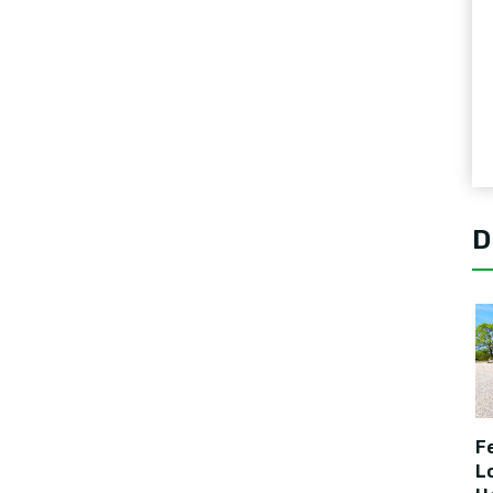
D
F
L