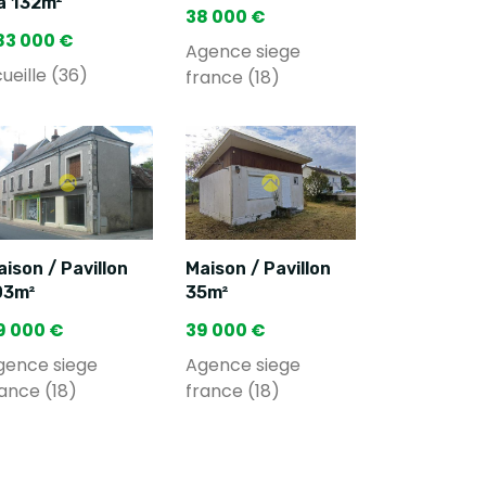
a 132m²
38 000 €
83 000 €
Agence siege
ueille (36)
france (18)
ison / Pavillon
Maison / Pavillon
03m²
35m²
9 000 €
39 000 €
gence siege
Agence siege
ance (18)
france (18)