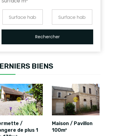
Surface m²
Rechercher
ERNIERS BIENS
ermette /
Maison / Pavillon
ongere de plus 1
100m²