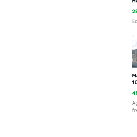
H
2
Ec
Ma
1
4
A
fr